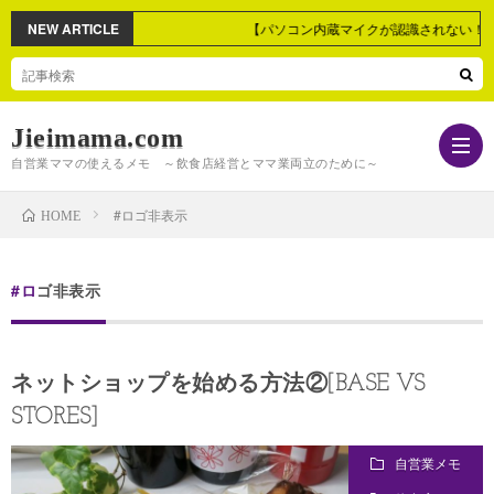
NEW ARTICLE
【パソコン内蔵マイクが認識されない！】
Jieimama.com
自営業ママの使えるメモ ～飲食店経営とママ業両立のために～
#ロゴ非表示
HOME
自
#ロゴ非表示
営
マ
ネットショップを始める方法②[BASE VS
業
マ
パ
STORES]
メ
業
ソ
生
自営業メモ