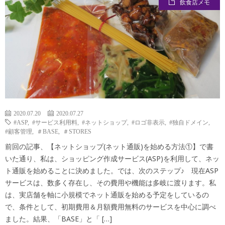
飲食店メモ
モ
メ
コ
活
つ
モ
ン
メ
ぶ
メ
モ
や
モ
き
2020.07.20
2020.07.27
#ASP
,
#サービス利用料
,
#ネットショップ
,
#ロゴ非表示
,
#独自ドメイン
,
#顧客管理
,
＃BASE
,
＃STORES
前回の記事、【ネットショップ(ネット通販)を始める方法①】で書
いた通り、私は、ショッピング作成サービス(ASP)を利用して、ネッ
ト通販を始めることに決めました。では、次のステップ♪ 現在ASP
サービスは、数多く存在し、その費用や機能は多岐に渡ります。私
は、実店舗を軸に小規模でネット通販を始める予定をしているの
で、条件として、初期費用＆月額費用無料のサービスを中心に調べ
ました。結果、「BASE」と「 […]