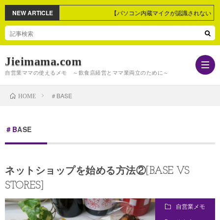
NEW ARTICLE
【パソコン内蔵マイクが認識されない！】
Jieimama.com
自営業ママの使えるメモ ～飲食店経営とママ業両立のために～
＃BASE
HOME
自
＃BASE
営
マ
ネットショップを始める方法②[BASE VS
業
マ
パ
STORES]
メ
業
ソ
生
自営業メモ