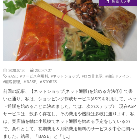
飲食店メモ
モ
メ
コ
活
つ
モ
ン
メ
ぶ
メ
モ
や
モ
き
2020.07.20
2020.07.27
#ASP
,
#サービス利用料
,
#ネットショップ
,
#ロゴ非表示
,
#独自ドメイン
,
#顧客管理
,
＃BASE
,
＃STORES
前回の記事、【ネットショップ(ネット通販)を始める方法①】で書
いた通り、私は、ショッピング作成サービス(ASP)を利用して、ネッ
ト通販を始めることに決めました。では、次のステップ♪ 現在ASP
サービスは、数多く存在し、その費用や機能は多岐に渡ります。私
は、実店舗を軸に小規模でネット通販を始める予定をしているの
で、条件として、初期費用＆月額費用無料のサービスを中心に調べ
ました。結果、「BASE」と「 […]