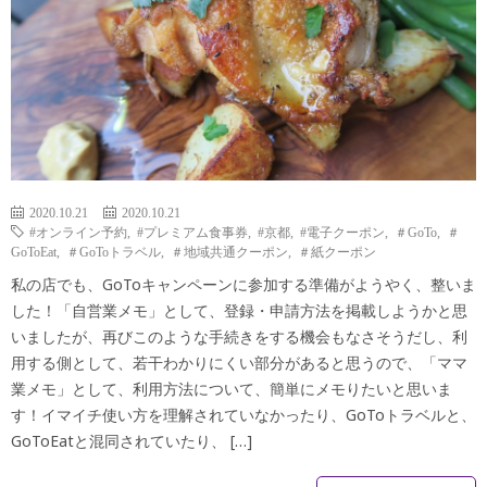
モ
メ
コ
活
つ
モ
ン
メ
ぶ
メ
モ
や
モ
き
2020.10.21
2020.10.21
#オンライン予約
,
#プレミアム食事券
,
#京都
,
#電子クーポン
,
＃GoTo
,
＃
GoToEat
,
＃GoToトラベル
,
＃地域共通クーポン
,
＃紙クーポン
私の店でも、GoToキャンペーンに参加する準備がようやく、整いま
した！「自営業メモ」として、登録・申請方法を掲載しようかと思
いましたが、再びこのような手続きをする機会もなさそうだし、利
用する側として、若干わかりにくい部分があると思うので、「ママ
業メモ」として、利用方法について、簡単にメモりたいと思いま
す！イマイチ使い方を理解されていなかったり、GoToトラベルと、
GoToEatと混同されていたり、 […]