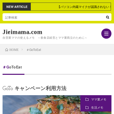
NEW ARTICLE
【パソコン内蔵マイクが認識されない！】
Jieimama.com
自営業ママの使えるメモ ～飲食店経営とママ業両立のために～
＃GoToEat
HOME
自
＃GoToEat
営
マ
GoTo キャンペーン利用方法
業
マ
パ
ママ業メモ
メ
業
ソ
生
生活メモ